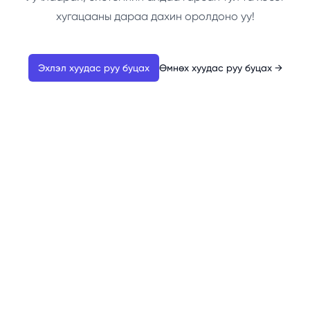
хугацааны дараа дахин оролдоно уу!
Эхлэл хуудас руу буцах
Өмнөх хуудас руу буцах
→