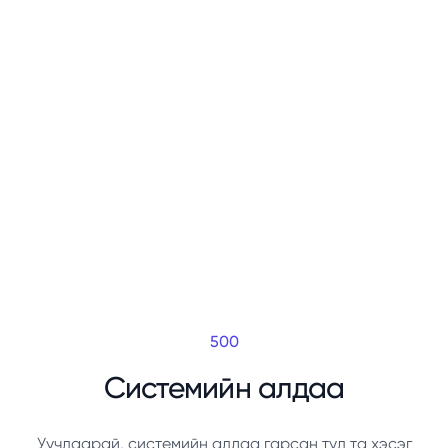
500
Системийн алдаа
Уучлаарай, системийн алдаа гарсан тул та хэсэг