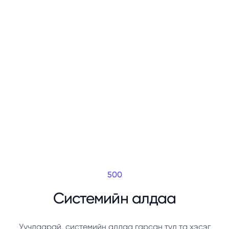
500
Системийн алдаа
Уучлаарай, системийн алдаа гарсан тул та хэсэг