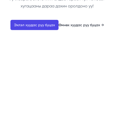
хугацааны дараа дахин оролдоно уу!
Эхлэл хуудас руу буцах
Өмнөх хуудас руу буцах
→