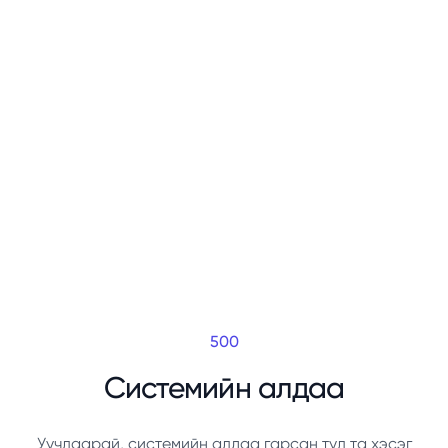
500
Системийн алдаа
Уучлаарай, системийн алдаа гарсан тул та хэсэг