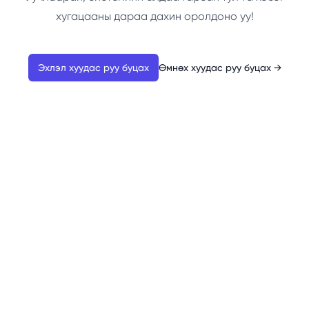
хугацааны дараа дахин оролдоно уу!
Эхлэл хуудас руу буцах
Өмнөх хуудас руу буцах
→