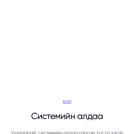
500
Системийн алдаа
Уучлаарай, системийн алдаа гарсан тул та хэсэг