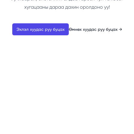
хугацааны дараа дахин оролдоно уу!
Эхлэл хуудас руу буцах
Өмнөх хуудас руу буцах
→