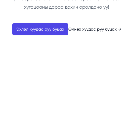
хугацааны дараа дахин оролдоно уу!
Эхлэл хуудас руу буцах
Өмнөх хуудас руу буцах
→