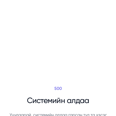
500
Системийн алдаа
Уучлаарай, системийн алдаа гарсан тул та хэсэг