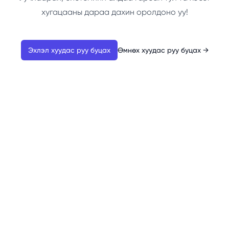
хугацааны дараа дахин оролдоно уу!
Эхлэл хуудас руу буцах
Өмнөх хуудас руу буцах
→