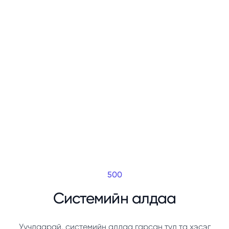
500
Системийн алдаа
Уучлаарай, системийн алдаа гарсан тул та хэсэг