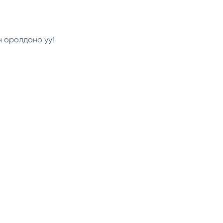
н оролдоно уу!