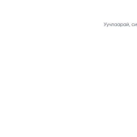
Уучлаарай, си