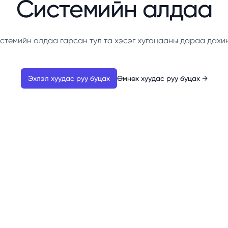
Системийн алдаа
стемийн алдаа гарсан тул та хэсэг хугацааны дараа дахи
Эхлэл хуудас руу буцах
Өмнөх хуудас руу буцах
→