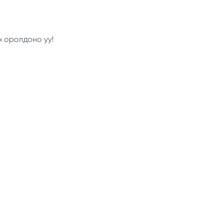
н оролдоно уу!