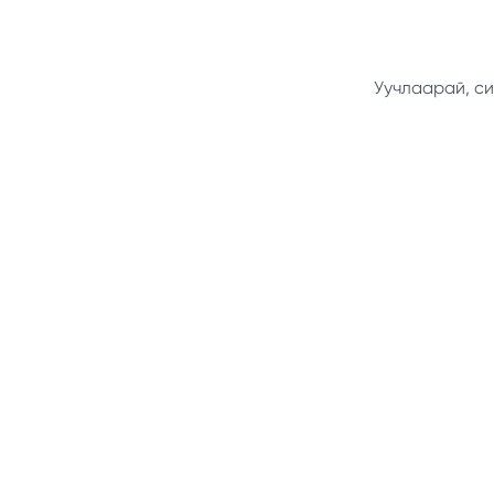
Уучлаарай, си