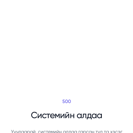
500
Системийн алдаа
Уучлаарай, системийн алдаа гарсан тул та хэсэг