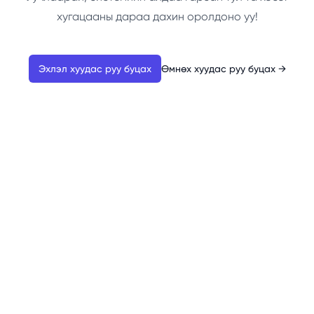
хугацааны дараа дахин оролдоно уу!
Эхлэл хуудас руу буцах
Өмнөх хуудас руу буцах
→