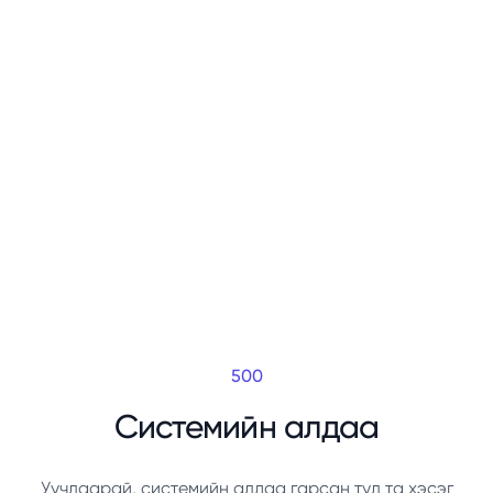
500
Системийн алдаа
Уучлаарай, системийн алдаа гарсан тул та хэсэг