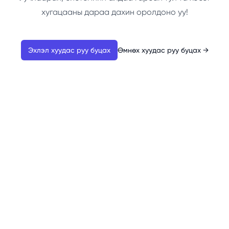
хугацааны дараа дахин оролдоно уу!
Эхлэл хуудас руу буцах
Өмнөх хуудас руу буцах
→