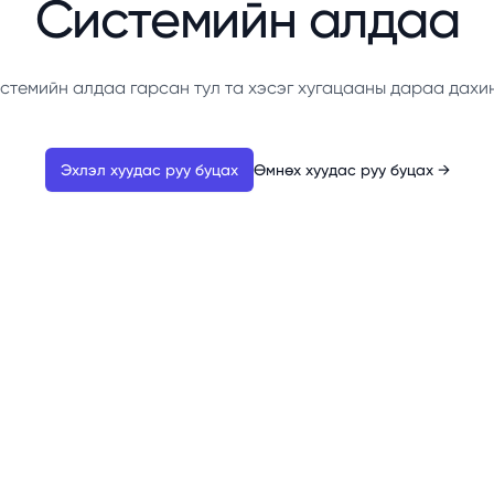
Системийн алдаа
стемийн алдаа гарсан тул та хэсэг хугацааны дараа дахи
Эхлэл хуудас руу буцах
Өмнөх хуудас руу буцах
→