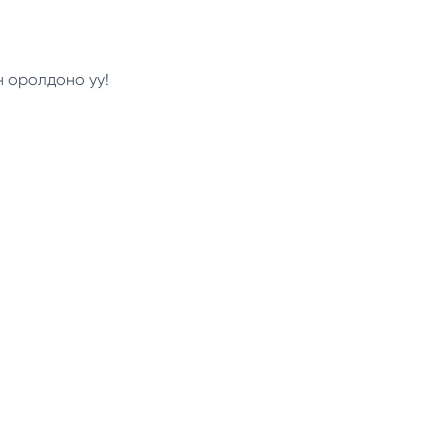
н оролдоно уу!