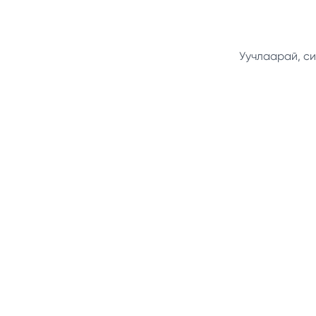
Уучлаарай, си