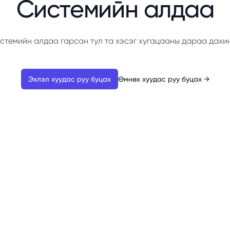
Системийн алдаа
стемийн алдаа гарсан тул та хэсэг хугацааны дараа дахи
Эхлэл хуудас руу буцах
Өмнөх хуудас руу буцах
→