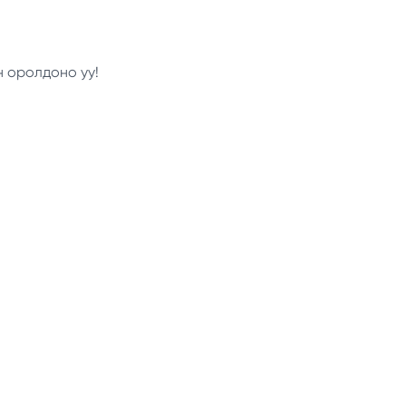
н оролдоно уу!