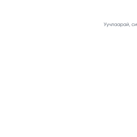
Уучлаарай, си