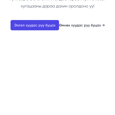
хугацааны дараа дахин оролдоно уу!
Эхлэл хуудас руу буцах
Өмнөх хуудас руу буцах
→