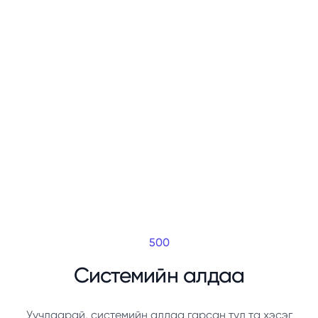
500
Системийн алдаа
Уучлаарай, системийн алдаа гарсан тул та хэсэг