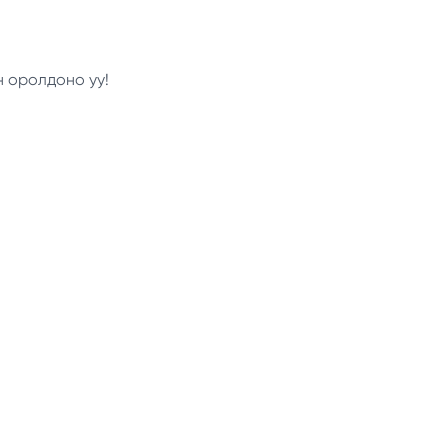
н оролдоно уу!