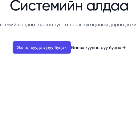
Системийн алдаа
стемийн алдаа гарсан тул та хэсэг хугацааны дараа дахи
Эхлэл хуудас руу буцах
Өмнөх хуудас руу буцах
→