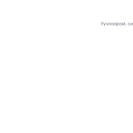
Уучлаарай, си