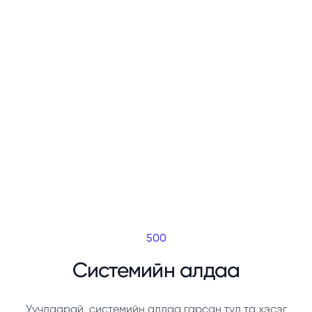
500
Системийн алдаа
Уучлаарай, системийн алдаа гарсан тул та хэсэг