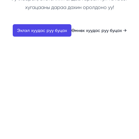
хугацааны дараа дахин оролдоно уу!
Эхлэл хуудас руу буцах
Өмнөх хуудас руу буцах
→