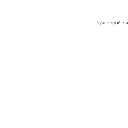
Уучлаарай, си