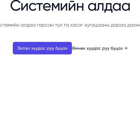
Системийн алдаа
стемийн алдаа гарсан тул та хэсэг хугацааны дараа дахи
Эхлэл хуудас руу буцах
Өмнөх хуудас руу буцах
→