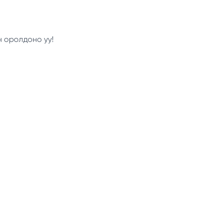
н оролдоно уу!