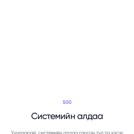
500
Системийн алдаа
Уучлаарай, системийн алдаа гарсан тул та хэсэг