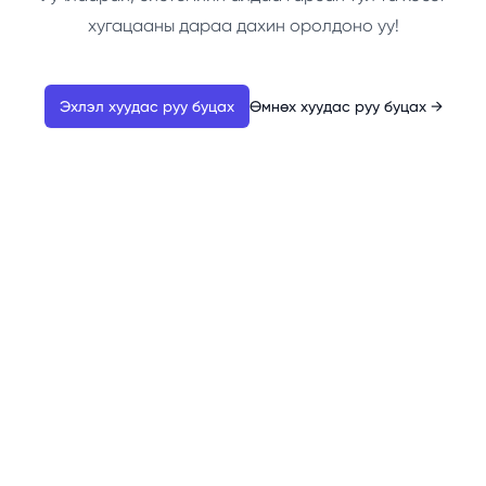
хугацааны дараа дахин оролдоно уу!
Эхлэл хуудас руу буцах
Өмнөх хуудас руу буцах
→