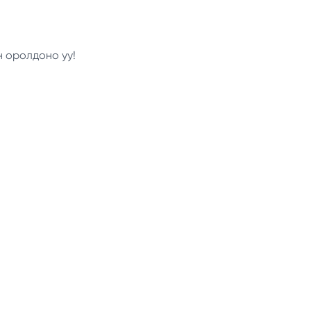
н оролдоно уу!