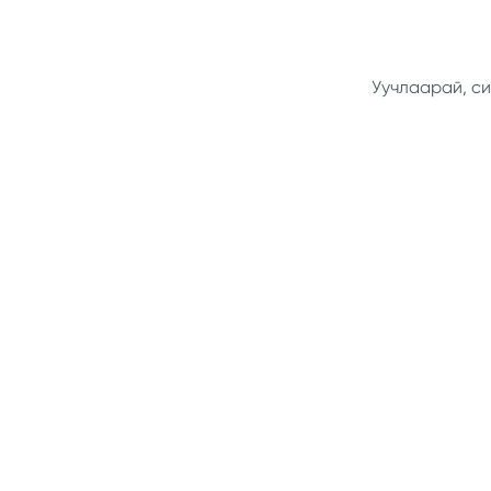
Уучлаарай, си