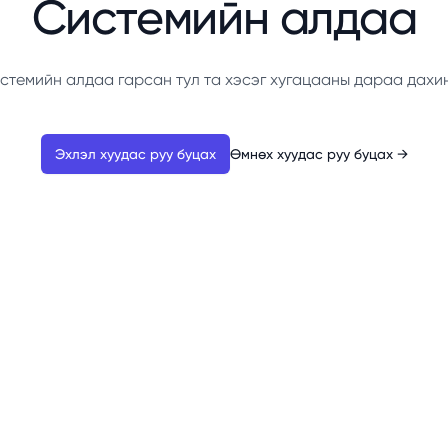
Системийн алдаа
стемийн алдаа гарсан тул та хэсэг хугацааны дараа дахи
Эхлэл хуудас руу буцах
Өмнөх хуудас руу буцах
→