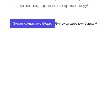
хугацааны дараа дахин оролдоно уу!
Эхлэл хуудас руу буцах
Өмнөх хуудас руу буцах
→