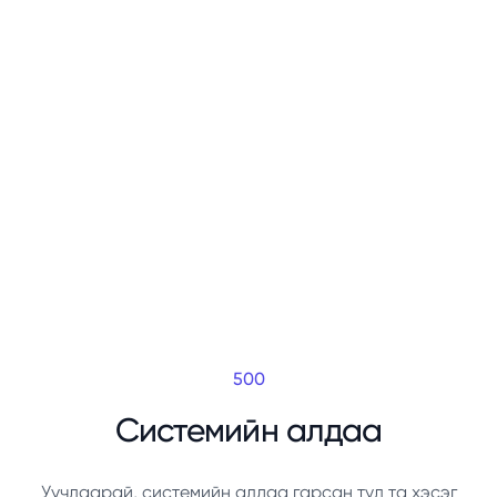
500
Системийн алдаа
Уучлаарай, системийн алдаа гарсан тул та хэсэг