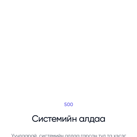
500
Системийн алдаа
Уучлаарай, системийн алдаа гарсан тул та хэсэг