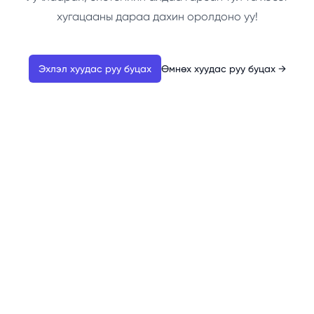
хугацааны дараа дахин оролдоно уу!
Эхлэл хуудас руу буцах
Өмнөх хуудас руу буцах
→