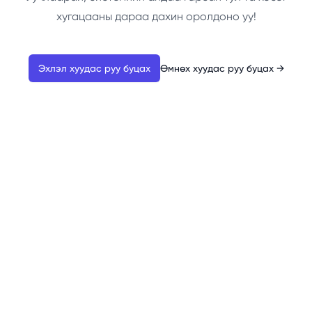
хугацааны дараа дахин оролдоно уу!
Эхлэл хуудас руу буцах
Өмнөх хуудас руу буцах
→