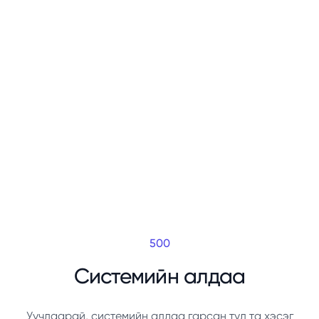
500
Системийн алдаа
Уучлаарай, системийн алдаа гарсан тул та хэсэг