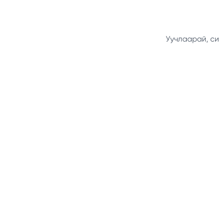
Уучлаарай, си