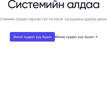
Системийн алдаа
стемийн алдаа гарсан тул та хэсэг хугацааны дараа дахи
Эхлэл хуудас руу буцах
Өмнөх хуудас руу буцах
→