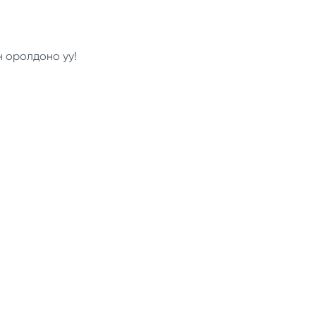
н оролдоно уу!