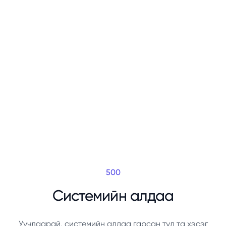
500
Системийн алдаа
Уучлаарай, системийн алдаа гарсан тул та хэсэг