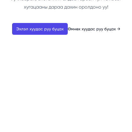
хугацааны дараа дахин оролдоно уу!
Эхлэл хуудас руу буцах
Өмнөх хуудас руу буцах
→