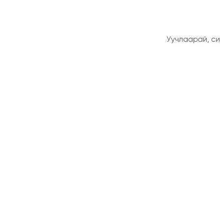
Уучлаарай, си