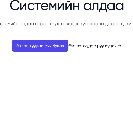
Системийн алдаа
стемийн алдаа гарсан тул та хэсэг хугацааны дараа дахи
Эхлэл хуудас руу буцах
Өмнөх хуудас руу буцах
→