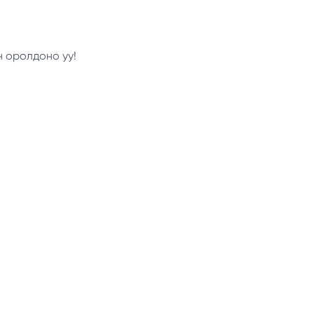
н оролдоно уу!