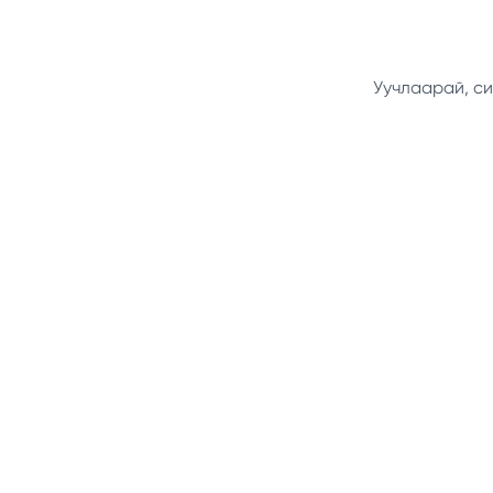
Уучлаарай, си