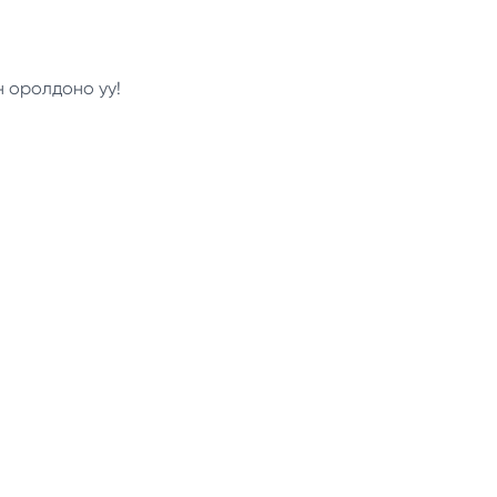
н оролдоно уу!