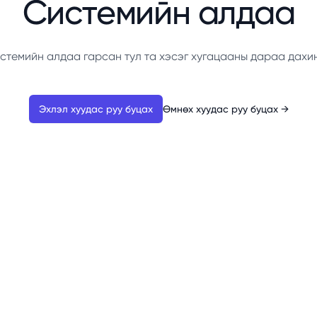
Системийн алдаа
стемийн алдаа гарсан тул та хэсэг хугацааны дараа дахи
Эхлэл хуудас руу буцах
Өмнөх хуудас руу буцах
→