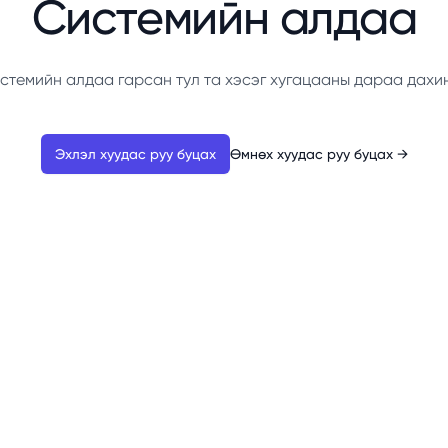
Системийн алдаа
стемийн алдаа гарсан тул та хэсэг хугацааны дараа дахи
Эхлэл хуудас руу буцах
Өмнөх хуудас руу буцах
→