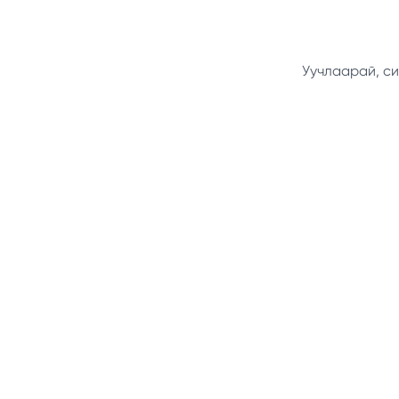
Уучлаарай, си