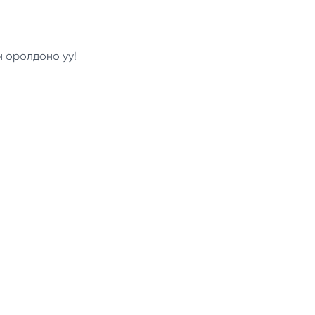
н оролдоно уу!