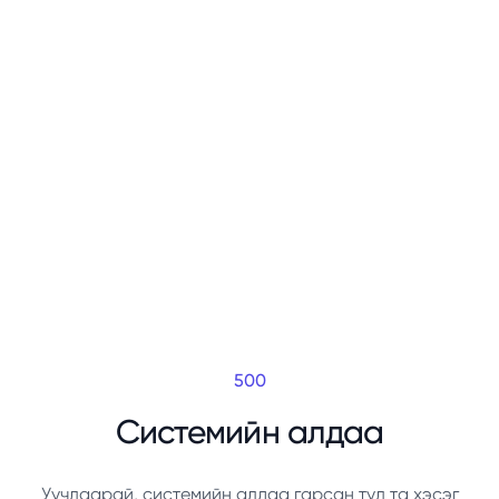
500
Системийн алдаа
Уучлаарай, системийн алдаа гарсан тул та хэсэг