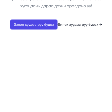
хугацааны дараа дахин оролдоно уу!
Эхлэл хуудас руу буцах
Өмнөх хуудас руу буцах
→