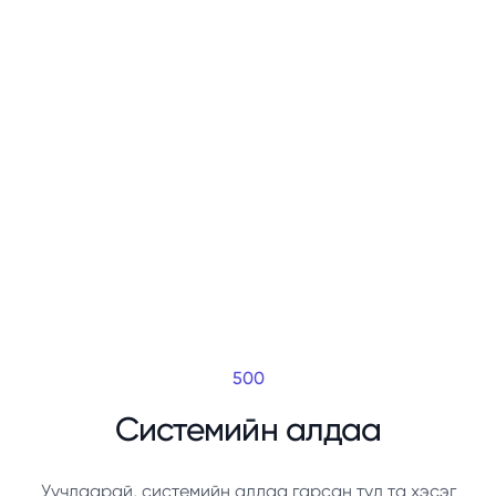
500
Системийн алдаа
Уучлаарай, системийн алдаа гарсан тул та хэсэг