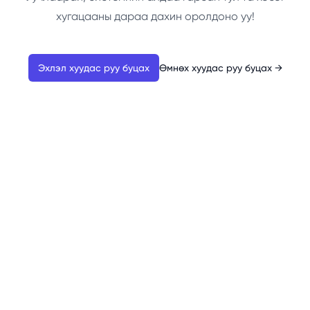
хугацааны дараа дахин оролдоно уу!
Эхлэл хуудас руу буцах
Өмнөх хуудас руу буцах
→