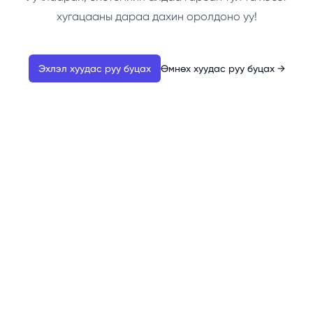
хугацааны дараа дахин оролдоно уу!
Эхлэл хуудас руу буцах
Өмнөх хуудас руу буцах
→