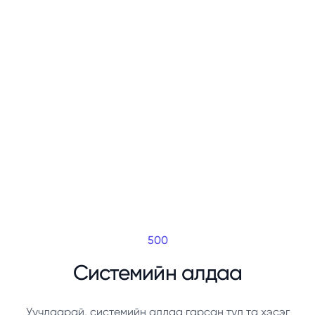
500
Системийн алдаа
Уучлаарай, системийн алдаа гарсан тул та хэсэг