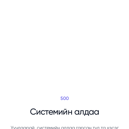
500
Системийн алдаа
Уучлаарай, системийн алдаа гарсан тул та хэсэг