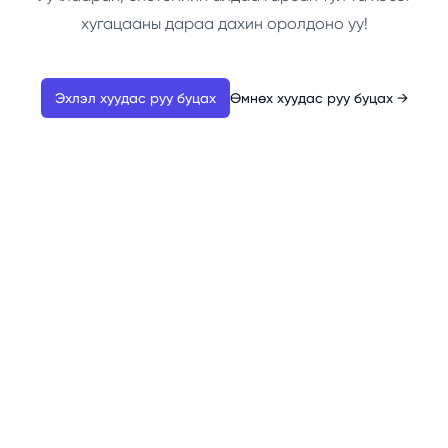
хугацааны дараа дахин оролдоно уу!
Эхлэл хуудас руу буцах
Өмнөх хуудас руу буцах
→