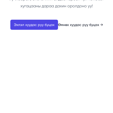
хугацааны дараа дахин оролдоно уу!
Эхлэл хуудас руу буцах
Өмнөх хуудас руу буцах
→