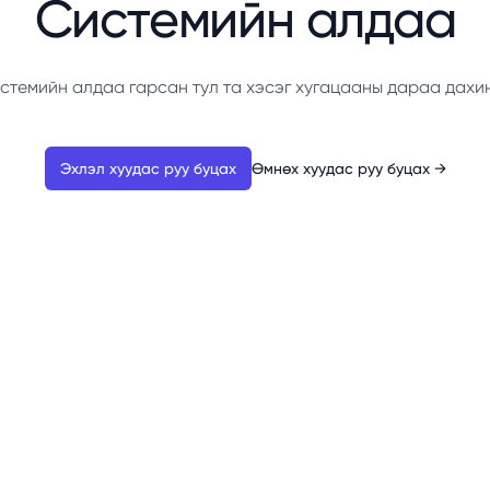
Системийн алдаа
стемийн алдаа гарсан тул та хэсэг хугацааны дараа дахи
Эхлэл хуудас руу буцах
Өмнөх хуудас руу буцах
→