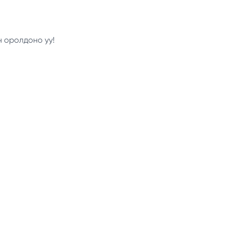
н оролдоно уу!