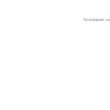
Уучлаарай, си