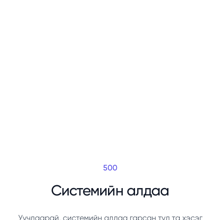
500
Системийн алдаа
Уучлаарай, системийн алдаа гарсан тул та хэсэг