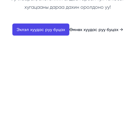
хугацааны дараа дахин оролдоно уу!
Эхлэл хуудас руу буцах
Өмнөх хуудас руу буцах
→