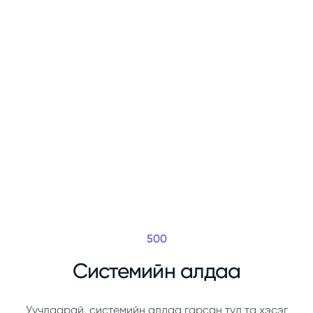
500
Системийн алдаа
Уучлаарай, системийн алдаа гарсан тул та хэсэг