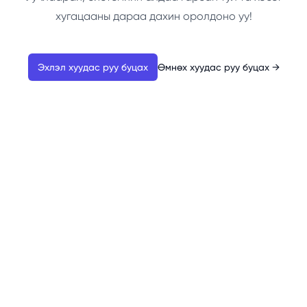
хугацааны дараа дахин оролдоно уу!
Эхлэл хуудас руу буцах
Өмнөх хуудас руу буцах
→