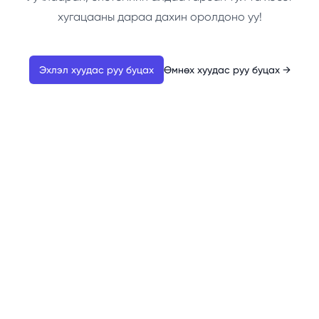
хугацааны дараа дахин оролдоно уу!
Эхлэл хуудас руу буцах
Өмнөх хуудас руу буцах
→