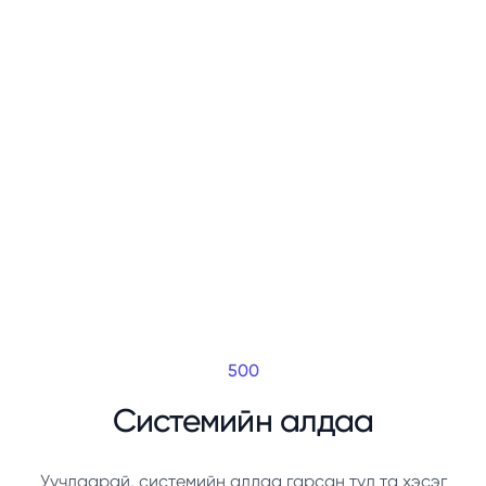
500
Системийн алдаа
Уучлаарай, системийн алдаа гарсан тул та хэсэг