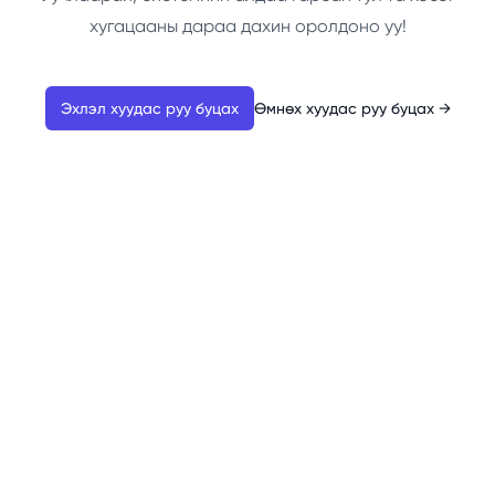
хугацааны дараа дахин оролдоно уу!
Эхлэл хуудас руу буцах
Өмнөх хуудас руу буцах
→