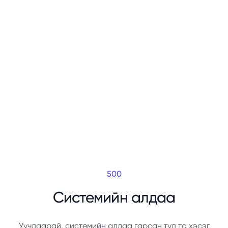
500
Системийн алдаа
Уучлаарай, системийн алдаа гарсан тул та хэсэг