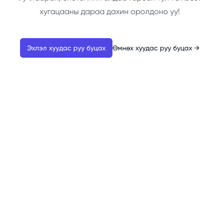
хугацааны дараа дахин оролдоно уу!
Эхлэл хуудас руу буцах
Өмнөх хуудас руу буцах
→