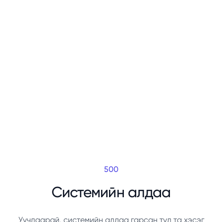
500
Системийн алдаа
Уучлаарай, системийн алдаа гарсан тул та хэсэг