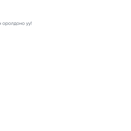
н оролдоно уу!