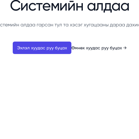
Системийн алдаа
стемийн алдаа гарсан тул та хэсэг хугацааны дараа дахи
Эхлэл хуудас руу буцах
Өмнөх хуудас руу буцах
→