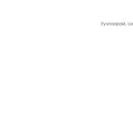
Уучлаарай, си