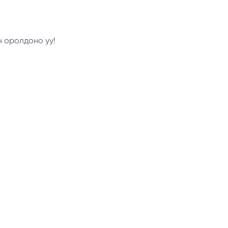
н оролдоно уу!