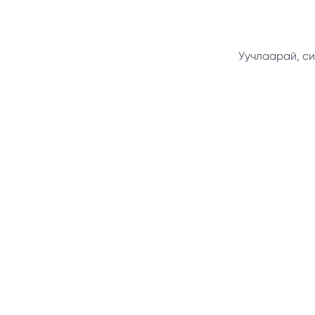
Уучлаарай, си