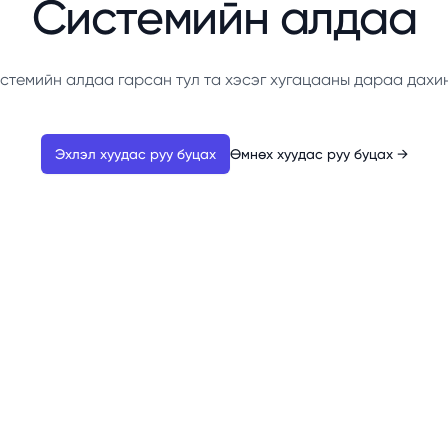
Системийн алдаа
стемийн алдаа гарсан тул та хэсэг хугацааны дараа дахи
Эхлэл хуудас руу буцах
Өмнөх хуудас руу буцах
→