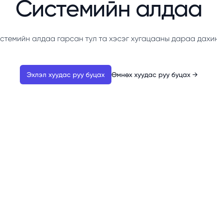
Системийн алдаа
стемийн алдаа гарсан тул та хэсэг хугацааны дараа дахи
Эхлэл хуудас руу буцах
Өмнөх хуудас руу буцах
→