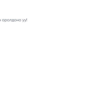
н оролдоно уу!