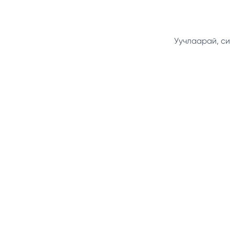
Уучлаарай, си