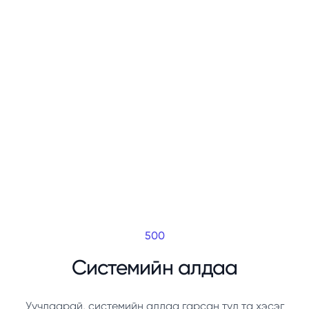
500
Системийн алдаа
Уучлаарай, системийн алдаа гарсан тул та хэсэг