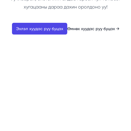
хугацааны дараа дахин оролдоно уу!
Эхлэл хуудас руу буцах
Өмнөх хуудас руу буцах
→