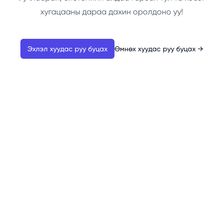
хугацааны дараа дахин оролдоно уу!
Эхлэл хуудас руу буцах
Өмнөх хуудас руу буцах
→