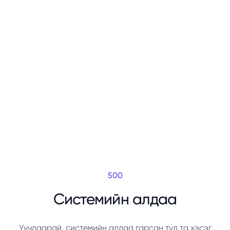
500
Системийн алдаа
Уучлаарай, системийн алдаа гарсан тул та хэсэг