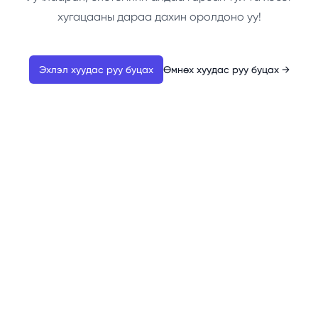
хугацааны дараа дахин оролдоно уу!
Эхлэл хуудас руу буцах
Өмнөх хуудас руу буцах
→