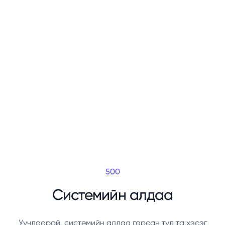
500
Системийн алдаа
Уучлаарай, системийн алдаа гарсан тул та хэсэг