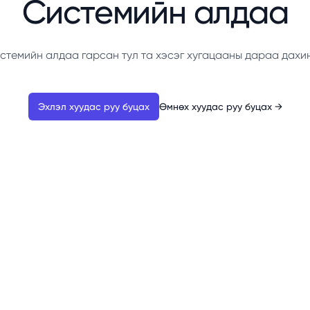
Системийн алдаа
стемийн алдаа гарсан тул та хэсэг хугацааны дараа дахи
Эхлэл хуудас руу буцах
Өмнөх хуудас руу буцах
→