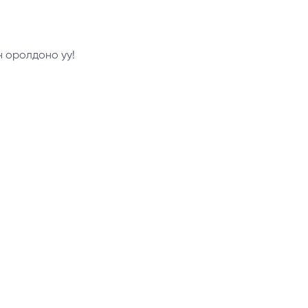
н оролдоно уу!