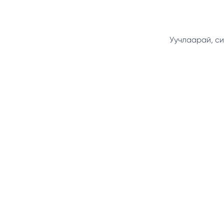
Уучлаарай, си