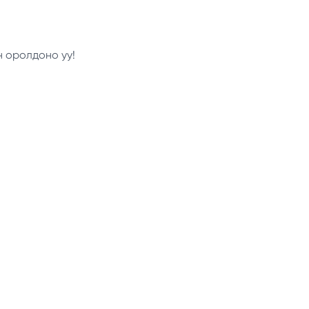
н оролдоно уу!