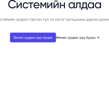
Системийн алдаа
стемийн алдаа гарсан тул та хэсэг хугацааны дараа дахи
Эхлэл хуудас руу буцах
Өмнөх хуудас руу буцах
→