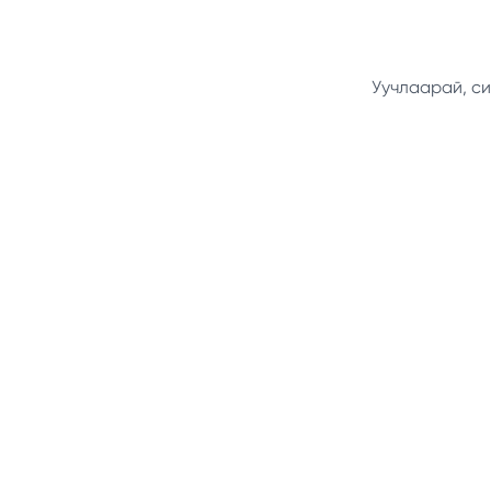
Уучлаарай, си