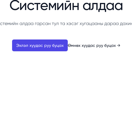
Системийн алдаа
стемийн алдаа гарсан тул та хэсэг хугацааны дараа дахи
Эхлэл хуудас руу буцах
Өмнөх хуудас руу буцах
→