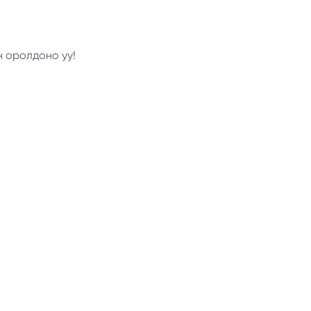
н оролдоно уу!