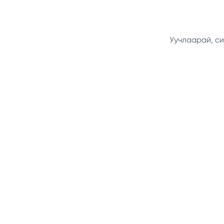
Уучлаарай, си