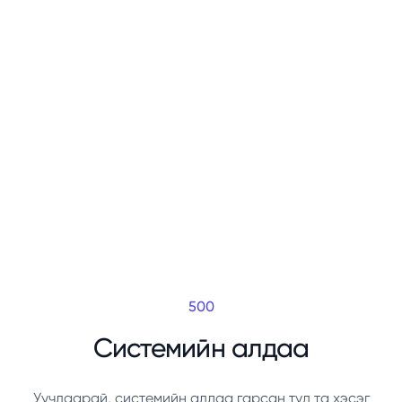
500
Системийн алдаа
Уучлаарай, системийн алдаа гарсан тул та хэсэг