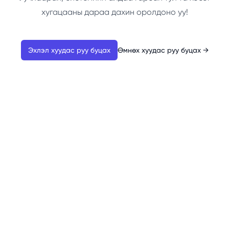
хугацааны дараа дахин оролдоно уу!
Эхлэл хуудас руу буцах
Өмнөх хуудас руу буцах
→