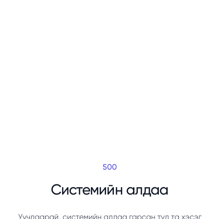
500
Системийн алдаа
Уучлаарай, системийн алдаа гарсан тул та хэсэг