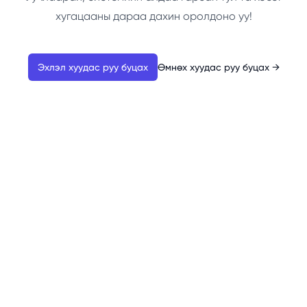
хугацааны дараа дахин оролдоно уу!
Эхлэл хуудас руу буцах
Өмнөх хуудас руу буцах
→