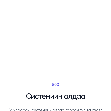
500
Системийн алдаа
Уучлаарай, системийн алдаа гарсан тул та хэсэг