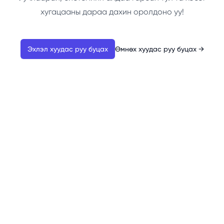
хугацааны дараа дахин оролдоно уу!
Эхлэл хуудас руу буцах
Өмнөх хуудас руу буцах
→