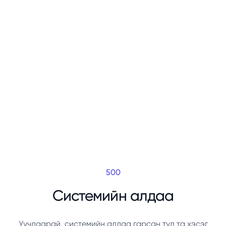
500
Системийн алдаа
Уучлаарай, системийн алдаа гарсан тул та хэсэг