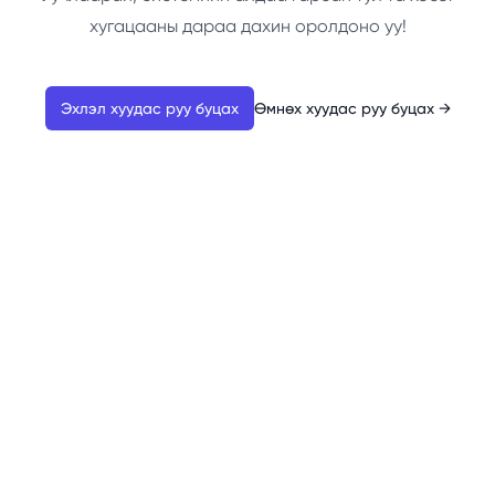
хугацааны дараа дахин оролдоно уу!
Эхлэл хуудас руу буцах
Өмнөх хуудас руу буцах
→